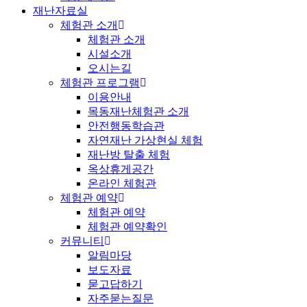
재난자료실
체험관 소개
체험관 소개
시설소개
오시는길
체험관 프로그램
이용안내
목동재난체험관 소개
안전행동학습관
자연재난 가상현실 체험
재난방 탈출 체험
옥상휴게공간
온라인 체험관
체험관 예약
체험관 예약
체험관 예약확인
커뮤니티
알림마당
보도자료
묻고답하기
자주묻는질문