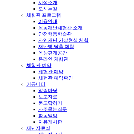
시설소개
오시는길
체험관 프로그램
이용안내
목동재난체험관 소개
안전행동학습관
자연재난 가상현실 체험
재난방 탈출 체험
옥상휴게공간
온라인 체험관
체험관 예약
체험관 예약
체험관 예약확인
커뮤니티
알림마당
보도자료
묻고답하기
자주묻는질문
활동앨범
자유게시판
재난자료실