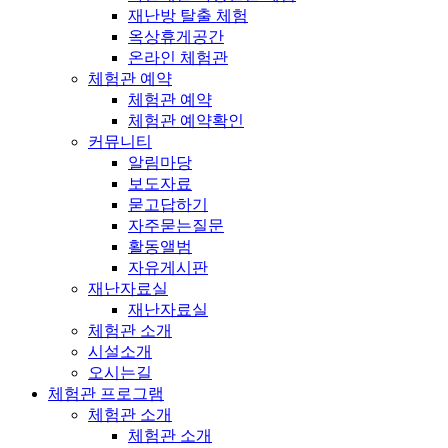
재난방 탈출 체험
옥상휴게공간
온라인 체험관
체험관 예약
체험관 예약
체험관 예약확인
커뮤니티
알림마당
보도자료
묻고답하기
자주묻는질문
활동앨범
자유게시판
재난자료실
재난자료실
체험관 소개
시설소개
오시는길
체험관 프로그램
체험관 소개
체험관 소개