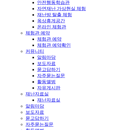
안전행동학습관
자연재난 가상현실 체험
재난방 탈출 체험
옥상휴게공간
온라인 체험관
체험관 예약
체험관 예약
체험관 예약확인
커뮤니티
알림마당
보도자료
묻고답하기
자주묻는질문
활동앨범
자유게시판
재난자료실
재난자료실
알림마당
보도자료
묻고답하기
자주묻는질문