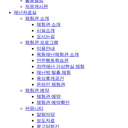
활동앨범
자유게시판
재난자료실
체험관 소개
체험관 소개
시설소개
오시는길
체험관 프로그램
이용안내
목동재난체험관 소개
안전행동학습관
자연재난 가상현실 체험
재난방 탈출 체험
옥상휴게공간
온라인 체험관
체험관 예약
체험관 예약
체험관 예약확인
커뮤니티
알림마당
보도자료
묻고답하기