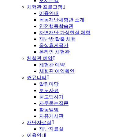
오시는길
체험관 프로그램
이용안내
목동재난체험관 소개
안전행동학습관
자연재난 가상현실 체험
재난방 탈출 체험
옥상휴게공간
온라인 체험관
체험관 예약
체험관 예약
체험관 예약확인
커뮤니티
알림마당
보도자료
묻고답하기
자주묻는질문
활동앨범
자유게시판
재난자료실
재난자료실
이용안내