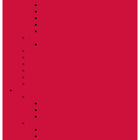
보도자료
묻고답하기
자주묻는질문
활동앨범
자유게시판
재난자료실
재난자료실
알림마당
보도자료
묻고답하기
자주묻는질문
활동앨범
자유게시판
재난자료실
체험관 소개
체험관 소개
시설소개
오시는길
체험관 프로그램
이용안내
목동재난체험관 소개