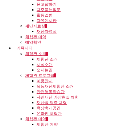
묻고답하기
자주묻는질문
활동앨범
자유게시판
재난자료실
재난자료실
체험관 예약
예약확인
커뮤니티
체험관 소개
체험관 소개
시설소개
오시는길
체험관 프로그램
이용안내
목동재난체험관 소개
안전행동학습관
자연재난 가상현실 체험
재난방 탈출 체험
옥상휴게공간
온라인 체험관
체험관 예약
체험관 예약