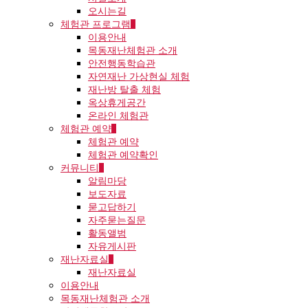
오시는길
체험관 프로그램
이용안내
목동재난체험관 소개
안전행동학습관
자연재난 가상현실 체험
재난방 탈출 체험
옥상휴게공간
온라인 체험관
체험관 예약
체험관 예약
체험관 예약확인
커뮤니티
알림마당
보도자료
묻고답하기
자주묻는질문
활동앨범
자유게시판
재난자료실
재난자료실
이용안내
목동재난체험관 소개