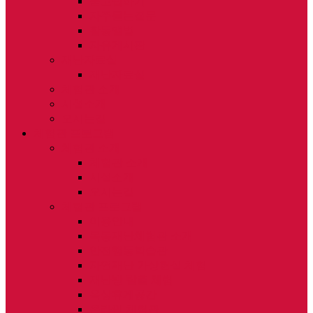
묻고답하기
자주묻는질문
활동앨범
자유게시판
재난자료실
재난자료실
체험관 소개
시설소개
오시는길
체험관 프로그램
체험관 소개
체험관 소개
시설소개
오시는길
체험관 프로그램
이용안내
목동재난체험관 소개
안전행동학습관
자연재난 가상현실 체험
재난방 탈출 체험
옥상휴게공간
온라인 체험관