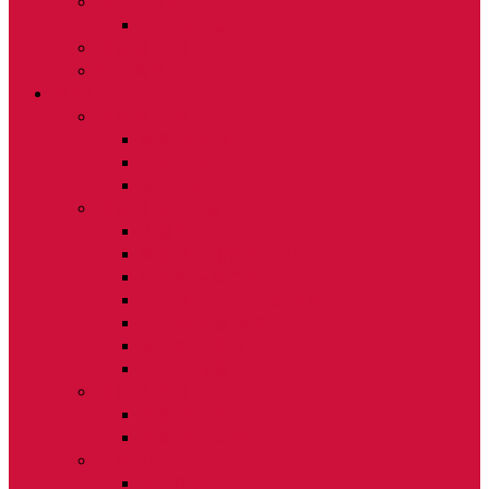
재난자료실
재난자료실
체험관 예약
예약확인
커뮤니티
체험관 소개
체험관 소개
시설소개
오시는길
체험관 프로그램
이용안내
목동재난체험관 소개
안전행동학습관
자연재난 가상현실 체험
재난방 탈출 체험
옥상휴게공간
온라인 체험관
체험관 예약
체험관 예약
체험관 예약확인
커뮤니티
알림마당