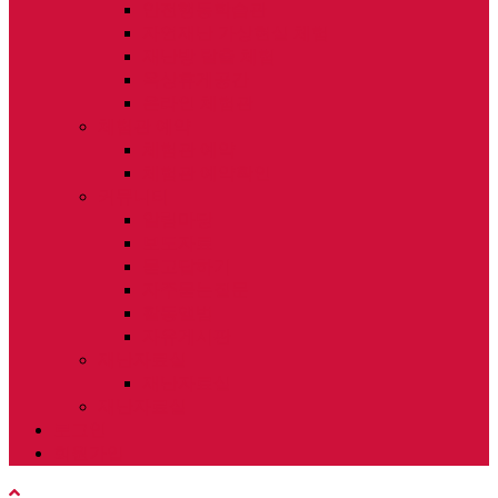
안전행동학습관
자연재난 가상현실 체험
재난방 탈출 체험
옥상휴게공간
온라인 체험관
체험관 예약
체험관 예약
체험관 예약확인
커뮤니티
알림마당
보도자료
묻고답하기
자주묻는질문
활동앨범
자유게시판
재난자료실
재난자료실
재난자료실
로그인
회원가입