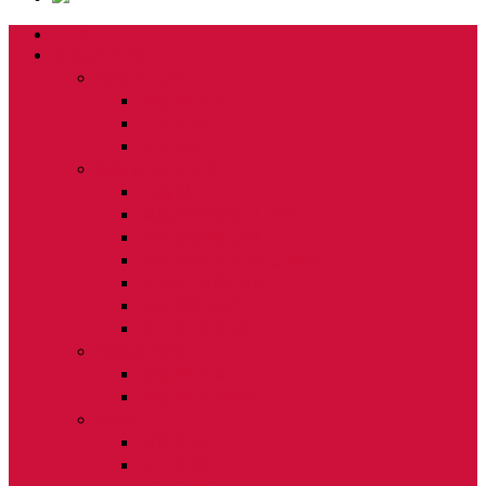
HOME
체험관 소개
체험관 소개
체험관 소개
시설소개
오시는길
체험관 프로그램
이용안내
목동재난체험관 소개
안전행동학습관
자연재난 가상현실 체험
재난방 탈출 체험
옥상휴게공간
온라인 체험관
체험관 예약
체험관 예약
체험관 예약확인
커뮤니티
알림마당
보도자료