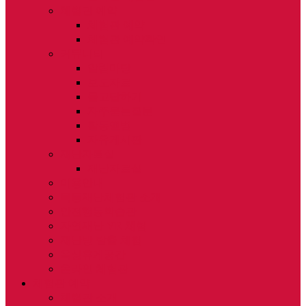
체험관 예약
체험관 예약
체험관 예약확인
커뮤니티
알림마당
보도자료
묻고답하기
자주묻는질문
활동앨범
자유게시판
재난자료실
재난자료실
이용안내
목동재난체험관 소개
안전행동학습관
자연재난 VR 체험
재난방 탈출 체험
옥상휴게공간
온라인 체험관
체험관 예약
체험관 소개