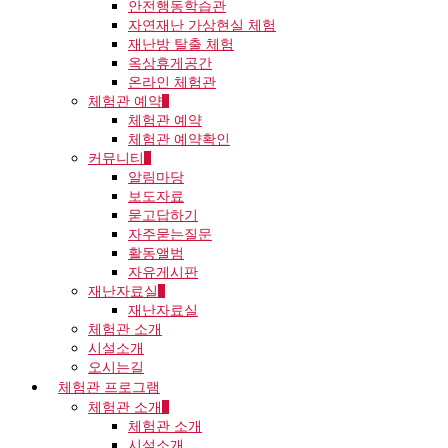
안전행동학습관
자연재난 가상현실 체험
재난방 탈출 체험
옥상휴게공간
온라인 체험관
체험관 예약
체험관 예약
체험관 예약확인
커뮤니티
알림마당
보도자료
묻고답하기
자주묻는질문
활동앨범
자유게시판
재난자료실
재난자료실
체험관 소개
시설소개
오시는길
체험관 프로그램
체험관 소개
체험관 소개
시설소개