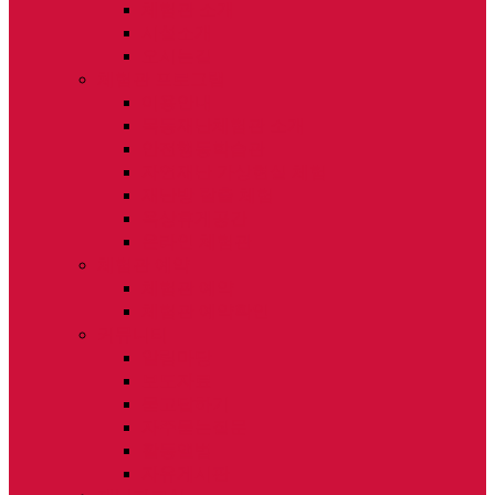
체험관 소개
시설소개
오시는길
체험관 프로그램
이용안내
목동재난체험관 소개
안전행동학습관
자연재난 가상현실 체험
재난방 탈출 체험
옥상휴게공간
온라인 체험관
체험관 예약
체험관 예약
체험관 예약확인
커뮤니티
알림마당
보도자료
묻고답하기
자주묻는질문
활동앨범
자유게시판