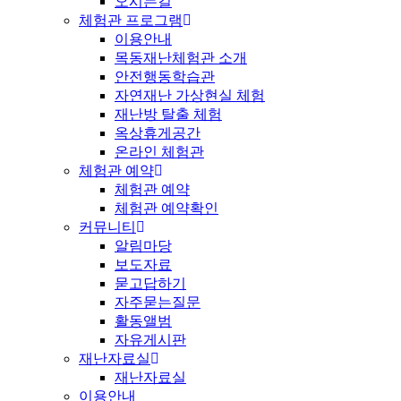
오시는길
체험관 프로그램
이용안내
목동재난체험관 소개
안전행동학습관
자연재난 가상현실 체험
재난방 탈출 체험
옥상휴게공간
온라인 체험관
체험관 예약
체험관 예약
체험관 예약확인
커뮤니티
알림마당
보도자료
묻고답하기
자주묻는질문
활동앨범
자유게시판
재난자료실
재난자료실
이용안내