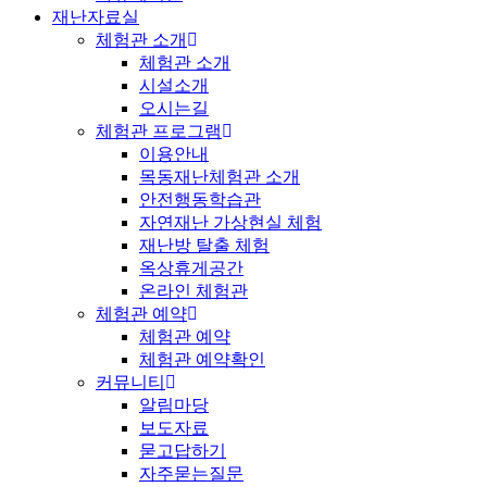
재난자료실
체험관 소개
체험관 소개
시설소개
오시는길
체험관 프로그램
이용안내
목동재난체험관 소개
안전행동학습관
자연재난 가상현실 체험
재난방 탈출 체험
옥상휴게공간
온라인 체험관
체험관 예약
체험관 예약
체험관 예약확인
커뮤니티
알림마당
보도자료
묻고답하기
자주묻는질문