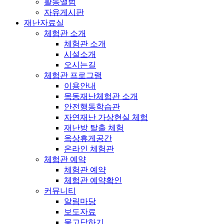
활동앨범
자유게시판
재난자료실
체험관 소개
체험관 소개
시설소개
오시는길
체험관 프로그램
이용안내
목동재난체험관 소개
안전행동학습관
자연재난 가상현실 체험
재난방 탈출 체험
옥상휴게공간
온라인 체험관
체험관 예약
체험관 예약
체험관 예약확인
커뮤니티
알림마당
보도자료
묻고답하기