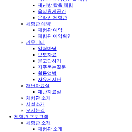
재난방 탈출 체험
옥상휴게공간
온라인 체험관
체험관 예약
체험관 예약
체험관 예약확인
커뮤니티
알림마당
보도자료
묻고답하기
자주묻는질문
활동앨범
자유게시판
재난자료실
재난자료실
체험관 소개
시설소개
오시는길
체험관 프로그램
체험관 소개
체험관 소개