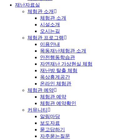
재난자료실
체험관 소개
체험관 소개
시설소개
오시는길
체험관 프로그램
이용안내
목동재난체험관 소개
안전행동학습관
자연재난 가상현실 체험
재난방 탈출 체험
옥상휴게공간
온라인 체험관
체험관 예약
체험관 예약
체험관 예약확인
커뮤니티
알림마당
보도자료
묻고답하기
자주묻는질문