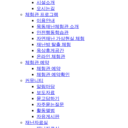
시설소개
오시는길
체험관 프로그램
이용안내
목동재난체험관 소개
안전행동학습관
자연재난 가상현실 체험
재난방 탈출 체험
옥상휴게공간
온라인 체험관
체험관 예약
체험관 예약
체험관 예약확인
커뮤니티
알림마당
보도자료
묻고답하기
자주묻는질문
활동앨범
자유게시판
재난자료실