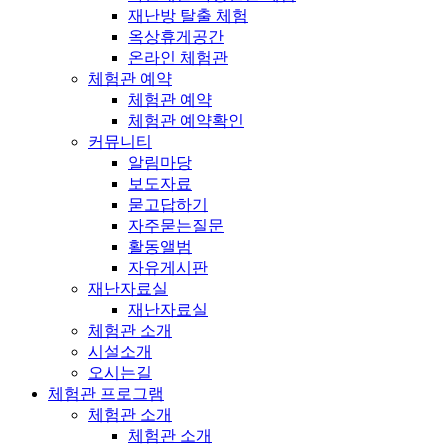
재난방 탈출 체험
옥상휴게공간
온라인 체험관
체험관 예약
체험관 예약
체험관 예약확인
커뮤니티
알림마당
보도자료
묻고답하기
자주묻는질문
활동앨범
자유게시판
재난자료실
재난자료실
체험관 소개
시설소개
오시는길
체험관 프로그램
체험관 소개
체험관 소개