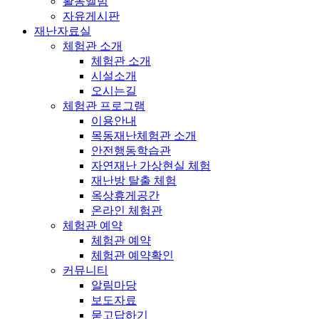
활동앨범
자유게시판
재난자료실
체험관 소개
체험관 소개
시설소개
오시는길
체험관 프로그램
이용안내
목동재난체험관 소개
안전행동학습관
자연재난 가상현실 체험
재난방 탈출 체험
옥상휴게공간
온라인 체험관
체험관 예약
체험관 예약
체험관 예약확인
커뮤니티
알림마당
보도자료
묻고답하기