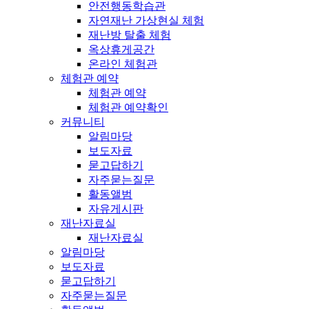
안전행동학습관
자연재난 가상현실 체험
재난방 탈출 체험
옥상휴게공간
온라인 체험관
체험관 예약
체험관 예약
체험관 예약확인
커뮤니티
알림마당
보도자료
묻고답하기
자주묻는질문
활동앨범
자유게시판
재난자료실
재난자료실
알림마당
보도자료
묻고답하기
자주묻는질문