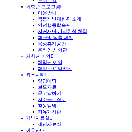
오시는길
체험관 프로그램
이용안내
목동재난체험관 소개
안전행동학습관
자연재난 가상현실 체험
재난방 탈출 체험
옥상휴게공간
온라인 체험관
체험관 예약
체험관 예약
체험관 예약확인
커뮤니티
알림마당
보도자료
묻고답하기
자주묻는질문
활동앨범
자유게시판
재난자료실
재난자료실
이용안내