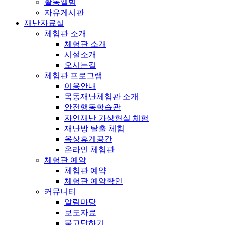
활동앨범
자유게시판
재난자료실
체험관 소개
체험관 소개
시설소개
오시는길
체험관 프로그램
이용안내
목동재난체험관 소개
안전행동학습관
자연재난 가상현실 체험
재난방 탈출 체험
옥상휴게공간
온라인 체험관
체험관 예약
체험관 예약
체험관 예약확인
커뮤니티
알림마당
보도자료
묻고답하기