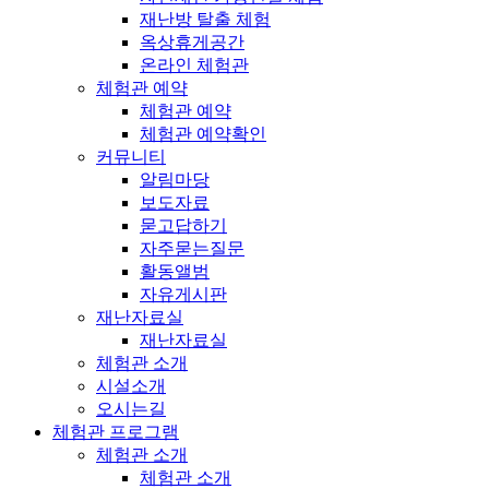
재난방 탈출 체험
옥상휴게공간
온라인 체험관
체험관 예약
체험관 예약
체험관 예약확인
커뮤니티
알림마당
보도자료
묻고답하기
자주묻는질문
활동앨범
자유게시판
재난자료실
재난자료실
체험관 소개
시설소개
오시는길
체험관 프로그램
체험관 소개
체험관 소개