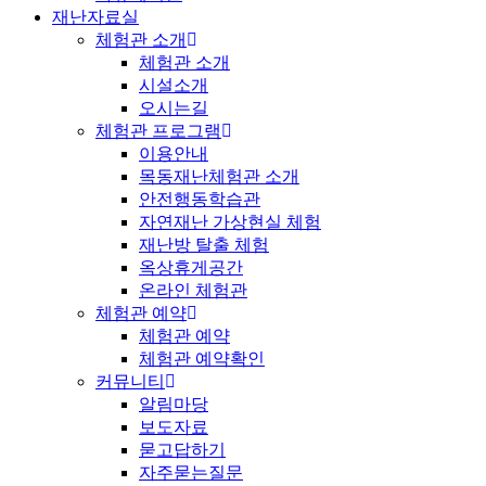
재난자료실
체험관 소개
체험관 소개
시설소개
오시는길
체험관 프로그램
이용안내
목동재난체험관 소개
안전행동학습관
자연재난 가상현실 체험
재난방 탈출 체험
옥상휴게공간
온라인 체험관
체험관 예약
체험관 예약
체험관 예약확인
커뮤니티
알림마당
보도자료
묻고답하기
자주묻는질문