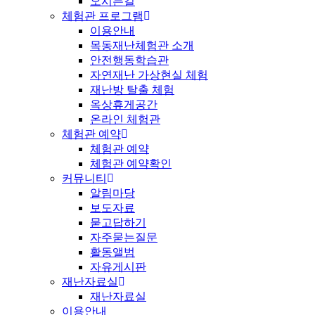
오시는길
체험관 프로그램
이용안내
목동재난체험관 소개
안전행동학습관
자연재난 가상현실 체험
재난방 탈출 체험
옥상휴게공간
온라인 체험관
체험관 예약
체험관 예약
체험관 예약확인
커뮤니티
알림마당
보도자료
묻고답하기
자주묻는질문
활동앨범
자유게시판
재난자료실
재난자료실
이용안내