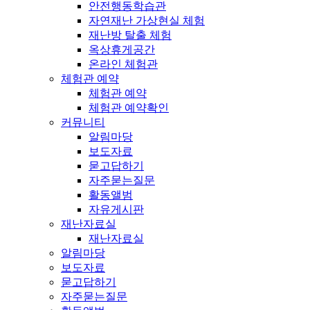
안전행동학습관
자연재난 가상현실 체험
재난방 탈출 체험
옥상휴게공간
온라인 체험관
체험관 예약
체험관 예약
체험관 예약확인
커뮤니티
알림마당
보도자료
묻고답하기
자주묻는질문
활동앨범
자유게시판
재난자료실
재난자료실
알림마당
보도자료
묻고답하기
자주묻는질문