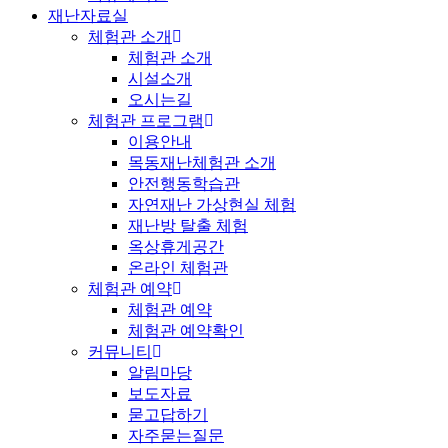
재난자료실
체험관 소개
체험관 소개
시설소개
오시는길
체험관 프로그램
이용안내
목동재난체험관 소개
안전행동학습관
자연재난 가상현실 체험
재난방 탈출 체험
옥상휴게공간
온라인 체험관
체험관 예약
체험관 예약
체험관 예약확인
커뮤니티
알림마당
보도자료
묻고답하기
자주묻는질문