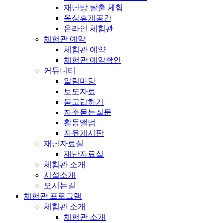
재난방 탈출 체험
옥상휴게공간
온라인 체험관
체험관 예약
체험관 예약
체험관 예약확인
커뮤니티
알림마당
보도자료
묻고답하기
자주묻는질문
활동앨범
자유게시판
재난자료실
재난자료실
체험관 소개
시설소개
오시는길
체험관 프로그램
체험관 소개
체험관 소개