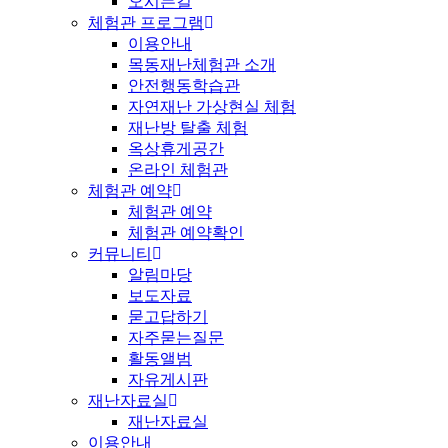
오시는길
체험관 프로그램
이용안내
목동재난체험관 소개
안전행동학습관
자연재난 가상현실 체험
재난방 탈출 체험
옥상휴게공간
온라인 체험관
체험관 예약
체험관 예약
체험관 예약확인
커뮤니티
알림마당
보도자료
묻고답하기
자주묻는질문
활동앨범
자유게시판
재난자료실
재난자료실
이용안내