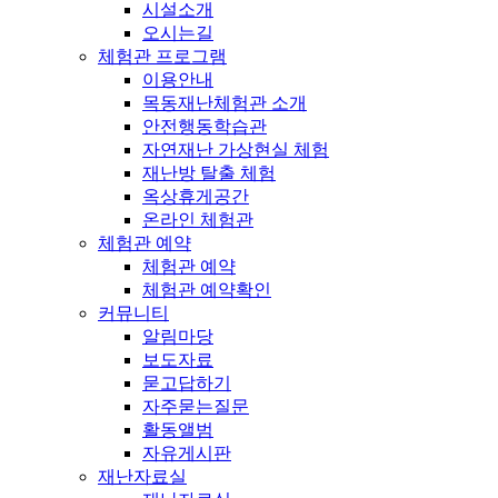
시설소개
오시는길
체험관 프로그램
이용안내
목동재난체험관 소개
안전행동학습관
자연재난 가상현실 체험
재난방 탈출 체험
옥상휴게공간
온라인 체험관
체험관 예약
체험관 예약
체험관 예약확인
커뮤니티
알림마당
보도자료
묻고답하기
자주묻는질문
활동앨범
자유게시판
재난자료실