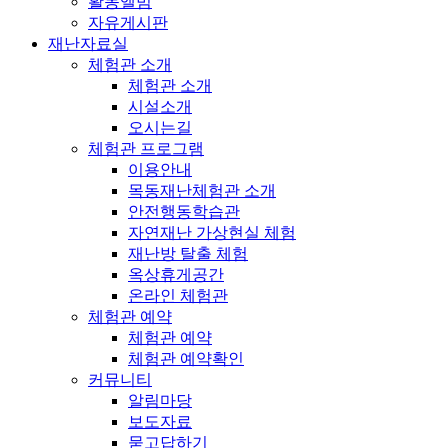
활동앨범
자유게시판
재난자료실
체험관 소개
체험관 소개
시설소개
오시는길
체험관 프로그램
이용안내
목동재난체험관 소개
안전행동학습관
자연재난 가상현실 체험
재난방 탈출 체험
옥상휴게공간
온라인 체험관
체험관 예약
체험관 예약
체험관 예약확인
커뮤니티
알림마당
보도자료
묻고답하기