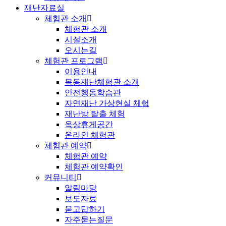
재난자료실
체험관 소개
체험관 소개
시설소개
오시는길
체험관 프로그램
이용안내
목동재난체험관 소개
안전행동학습관
자연재난 가상현실 체험
재난방 탈출 체험
옥상휴게공간
온라인 체험관
체험관 예약
체험관 예약
체험관 예약확인
커뮤니티
알림마당
보도자료
묻고답하기
자주묻는질문