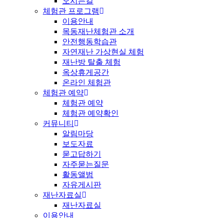
오시는길
체험관 프로그램
이용안내
목동재난체험관 소개
안전행동학습관
자연재난 가상현실 체험
재난방 탈출 체험
옥상휴게공간
온라인 체험관
체험관 예약
체험관 예약
체험관 예약확인
커뮤니티
알림마당
보도자료
묻고답하기
자주묻는질문
활동앨범
자유게시판
재난자료실
재난자료실
이용안내