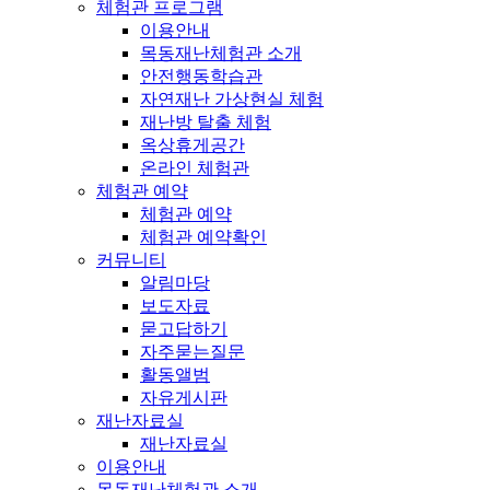
체험관 프로그램
이용안내
목동재난체험관 소개
안전행동학습관
자연재난 가상현실 체험
재난방 탈출 체험
옥상휴게공간
온라인 체험관
체험관 예약
체험관 예약
체험관 예약확인
커뮤니티
알림마당
보도자료
묻고답하기
자주묻는질문
활동앨범
자유게시판
재난자료실
재난자료실
이용안내
목동재난체험관 소개