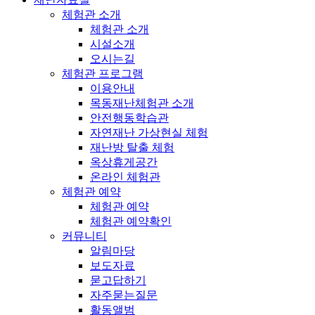
체험관 소개
체험관 소개
시설소개
오시는길
체험관 프로그램
이용안내
목동재난체험관 소개
안전행동학습관
자연재난 가상현실 체험
재난방 탈출 체험
옥상휴게공간
온라인 체험관
체험관 예약
체험관 예약
체험관 예약확인
커뮤니티
알림마당
보도자료
묻고답하기
자주묻는질문
활동앨범