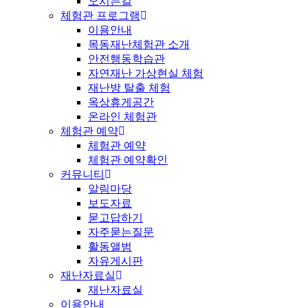
오시는길
체험관 프로그램
이용안내
목동재난체험관 소개
안전행동학습관
자연재난 가상현실 체험
재난방 탈출 체험
옥상휴게공간
온라인 체험관
체험관 예약
체험관 예약
체험관 예약확인
커뮤니티
알림마당
보도자료
묻고답하기
자주묻는질문
활동앨범
자유게시판
재난자료실
재난자료실
이용안내