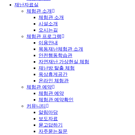
재난자료실
체험관 소개
체험관 소개
시설소개
오시는길
체험관 프로그램
이용안내
목동재난체험관 소개
안전행동학습관
자연재난 가상현실 체험
재난방 탈출 체험
옥상휴게공간
온라인 체험관
체험관 예약
체험관 예약
체험관 예약확인
커뮤니티
알림마당
보도자료
묻고답하기
자주묻는질문