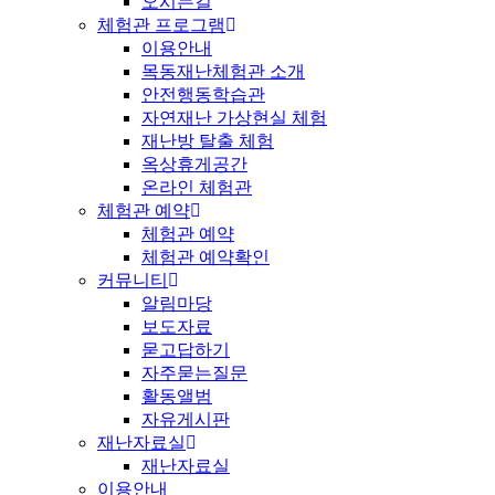
오시는길
체험관 프로그램
이용안내
목동재난체험관 소개
안전행동학습관
자연재난 가상현실 체험
재난방 탈출 체험
옥상휴게공간
온라인 체험관
체험관 예약
체험관 예약
체험관 예약확인
커뮤니티
알림마당
보도자료
묻고답하기
자주묻는질문
활동앨범
자유게시판
재난자료실
재난자료실
이용안내