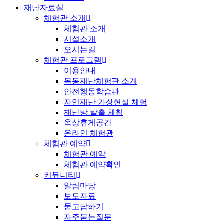
재난자료실
체험관 소개
체험관 소개
시설소개
오시는길
체험관 프로그램
이용안내
목동재난체험관 소개
안전행동학습관
자연재난 가상현실 체험
재난방 탈출 체험
옥상휴게공간
온라인 체험관
체험관 예약
체험관 예약
체험관 예약확인
커뮤니티
알림마당
보도자료
묻고답하기
자주묻는질문