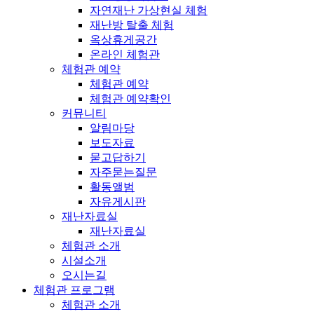
자연재난 가상현실 체험
재난방 탈출 체험
옥상휴게공간
온라인 체험관
체험관 예약
체험관 예약
체험관 예약확인
커뮤니티
알림마당
보도자료
묻고답하기
자주묻는질문
활동앨범
자유게시판
재난자료실
재난자료실
체험관 소개
시설소개
오시는길
체험관 프로그램
체험관 소개