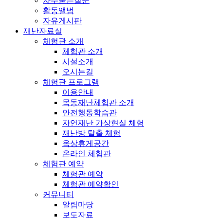
자주묻는질문
활동앨범
자유게시판
재난자료실
체험관 소개
체험관 소개
시설소개
오시는길
체험관 프로그램
이용안내
목동재난체험관 소개
안전행동학습관
자연재난 가상현실 체험
재난방 탈출 체험
옥상휴게공간
온라인 체험관
체험관 예약
체험관 예약
체험관 예약확인
커뮤니티
알림마당
보도자료