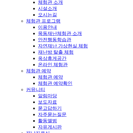
체험관 소개
시설소개
오시는길
체험관 프로그램
이용안내
목동재난체험관 소개
안전행동학습관
자연재난 가상현실 체험
재난방 탈출 체험
옥상휴게공간
온라인 체험관
체험관 예약
체험관 예약
체험관 예약확인
커뮤니티
알림마당
보도자료
묻고답하기
자주묻는질문
활동앨범
자유게시판