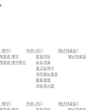
e
 예약
커뮤니티
재난자료실
체험관 예약
알림마당
재난자료실
체험관 예약확인
보도자료
묻고답하기
자주묻는질문
활동앨범
자유게시판
 예약
커뮤니티
재난자료실
체험관 예약
알림마당
재난자료실