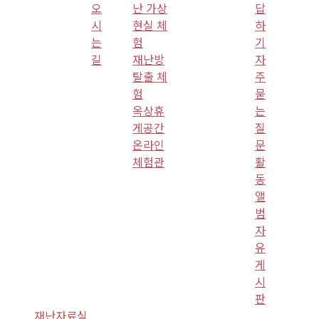
오
난 가상
답
시
현실 체
하
는
험
기
길
재난방
자
탈출 체
주
험
묻
옥상휴
는
게공간
질
온라인
문
체험관
활
동
앨
범
자
유
게
시
판
재난자료실