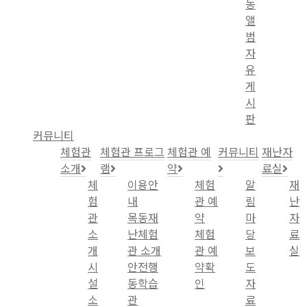
동
앨
범
자
유
게
시
판
커뮤니티
체험관
체험관 프로그
체험관 예
커뮤니티
재난자
소개
램
약
료실
체
이용안
체험
알
재
험
내
관 예
림
난
관
목동재
약
마
자
소
난체험
체험
당
료
개
관 소개
관 예
보
실
시
안전행
약확
도
설
동학습
인
자
소
관
료