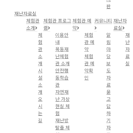
판
재난자료실
체험관
체험관 프로그
체험관 예
커뮤니티
재난자
소개
램
약
료실
체
이용안
체험
알
재
험
내
관 예
림
난
관
목동재
약
마
자
소
난체험
체험
당
료
개
관 소개
관 예
보
실
시
안전행
약확
도
설
동학습
인
자
소
관
료
개
자연재
묻
오
난 가상
고
시
현실 체
답
는
험
하
길
재난방
기
탈출 체
자