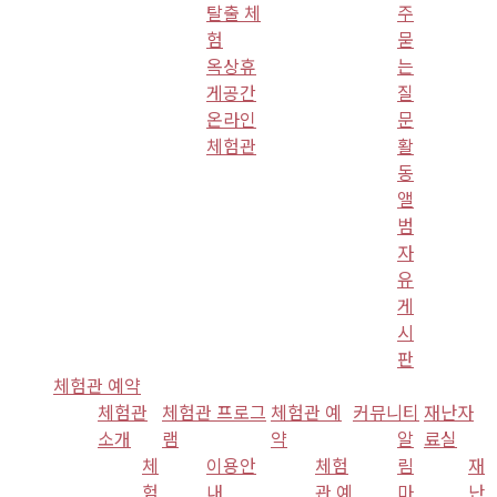
탈출 체
주
험
묻
옥상휴
는
게공간
질
온라인
문
체험관
활
동
앨
범
자
유
게
시
판
체험관 예약
체험관
체험관 프로그
체험관 예
커뮤니티
재난자
소개
램
약
알
료실
체
이용안
체험
림
재
험
내
관 예
마
난