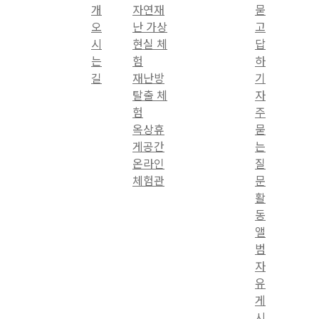
개
자연재
묻
오
난 가상
고
시
현실 체
답
는
험
하
길
재난방
기
탈출 체
자
험
주
옥상휴
묻
게공간
는
온라인
질
체험관
문
활
동
앨
범
자
유
게
시