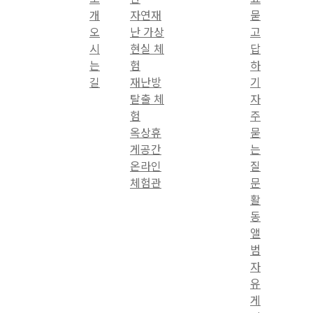
개
자연재
묻
오
난 가상
고
시
현실 체
답
는
험
하
길
재난방
기
탈출 체
자
험
주
옥상휴
묻
게공간
는
온라인
질
체험관
문
활
동
앨
범
자
유
게