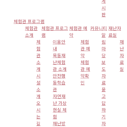
게
시
판
체험관 프로그램
체험관
체험관 프로그
체험관 예
커뮤니티
재난자
소개
램
약
알
료실
체
이용안
체험
림
재
험
내
관 예
마
난
관
목동재
약
당
자
소
난체험
체험
보
료
개
관 소개
관 예
도
실
시
안전행
약확
자
설
동학습
인
료
소
관
묻
개
자연재
고
오
난 가상
답
시
현실 체
하
는
험
기
길
재난방
자