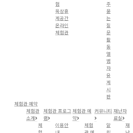
험
주
옥상휴
묻
게공간
는
온라인
질
체험관
문
활
동
앨
범
자
유
게
시
판
체험관 예약
체험관
체험관 프로그
체험관 예
커뮤니티
재난자
소개
램
약
료실
체
이용안
체험
알
재
험
내
관 예
림
난