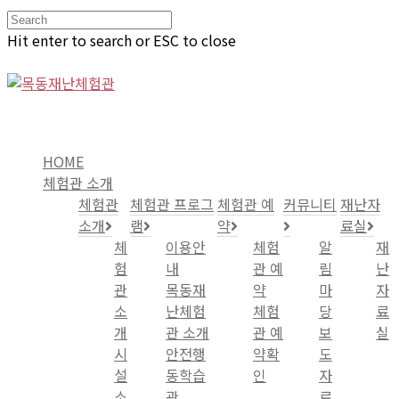
Hit enter to search or ESC to close
HOME
체험관 소개
체험관
체험관 프로그
체험관 예
커뮤니티
재난자
소개
램
약
료실
체
이용안
체험
알
재
험
내
관 예
림
난
관
목동재
약
마
자
소
난체험
체험
당
료
개
관 소개
관 예
보
실
시
안전행
약확
도
설
동학습
인
자
소
관
료