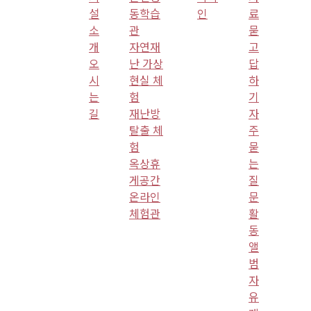
설
동학습
인
료
소
관
묻
개
자연재
고
오
난 가상
답
시
현실 체
하
는
험
기
길
재난방
자
탈출 체
주
험
묻
옥상휴
는
게공간
질
온라인
문
체험관
활
동
앨
범
자
유