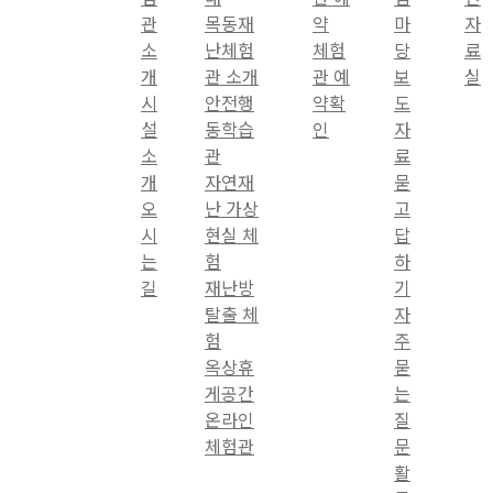
관
목동재
약
마
자
소
난체험
체험
당
료
개
관 소개
관 예
보
실
시
안전행
약확
도
설
동학습
인
자
소
관
료
개
자연재
묻
오
난 가상
고
시
현실 체
답
는
험
하
길
재난방
기
탈출 체
자
험
주
옥상휴
묻
게공간
는
온라인
질
체험관
문
활