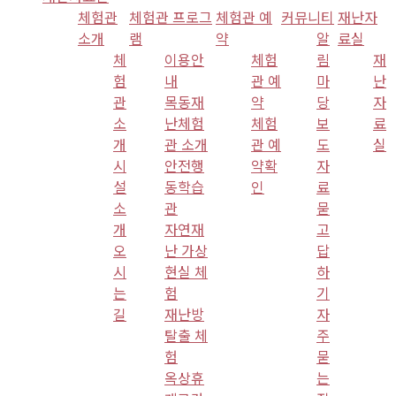
체험관
체험관 프로그
체험관 예
커뮤니티
재난자
소개
램
약
알
료실
체
이용안
체험
림
재
험
내
관 예
마
난
관
목동재
약
당
자
소
난체험
체험
보
료
개
관 소개
관 예
도
실
시
안전행
약확
자
설
동학습
인
료
소
관
묻
개
자연재
고
오
난 가상
답
시
현실 체
하
는
험
기
길
재난방
자
탈출 체
주
험
묻
옥상휴
는