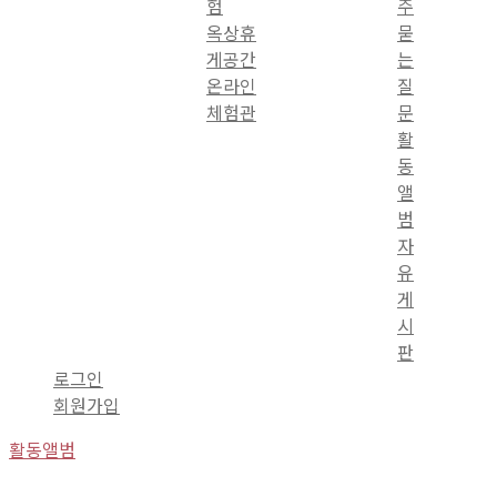
험
주
옥상휴
묻
게공간
는
온라인
질
체험관
문
활
동
앨
범
자
유
게
시
판
로그인
회원가입
활동앨범