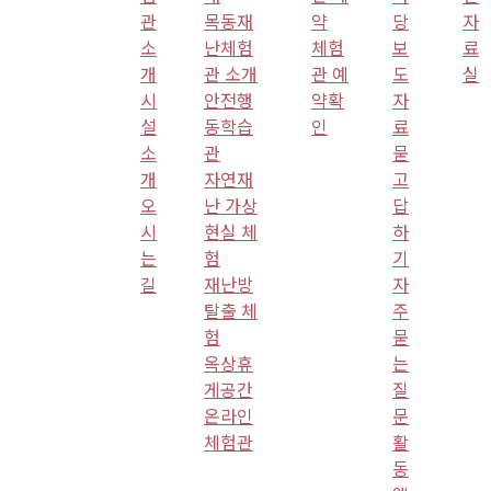
관
목동재
약
당
자
소
난체험
체험
보
료
개
관 소개
관 예
도
실
시
안전행
약확
자
설
동학습
인
료
소
관
묻
개
자연재
고
오
난 가상
답
시
현실 체
하
는
험
기
길
재난방
자
탈출 체
주
험
묻
옥상휴
는
게공간
질
온라인
문
체험관
활
동