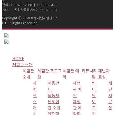
전화 : 02-2655-2088 ㅣ FAX : 02-2655-
2089 ㅣ 사업자등록번호: 154-82-0813
Copyright ⓒ 2020 목동재난체험관 Co,.
LTD. Allrights reserved
HOME
체험관 소개
체험관
체험관 프로그
체험관 예
커뮤니티
재난자
소개
램
약
알
료실
체
이용안
체험
림
재
험
내
관 예
마
난
관
목동재
약
당
자
소
난체험
체험
보
료
개
관 소개
관 예
도
실
시
안전행
약확
자