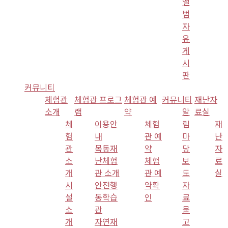
앨
범
자
유
게
시
판
커뮤니티
체험관
체험관 프로그
체험관 예
커뮤니티
재난자
소개
램
약
알
료실
체
이용안
체험
림
재
험
내
관 예
마
난
관
목동재
약
당
자
소
난체험
체험
보
료
개
관 소개
관 예
도
실
시
안전행
약확
자
설
동학습
인
료
소
관
묻
개
자연재
고