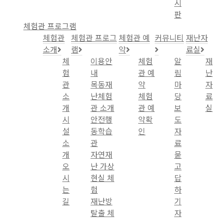
시
판
체험관 프로그램
체험관
체험관 프로그
체험관 예
커뮤니티
재난자
소개
램
약
료실
체
이용안
체험
알
재
험
내
관 예
림
난
관
목동재
약
마
자
소
난체험
체험
당
료
개
관 소개
관 예
보
실
시
안전행
약확
도
설
동학습
인
자
소
관
료
개
자연재
묻
오
난 가상
고
시
현실 체
답
는
험
하
길
재난방
기
탈출 체
자