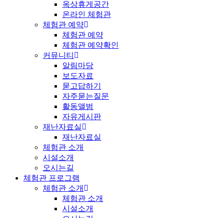
옥상휴게공간
온라인 체험관
체험관 예약
체험관 예약
체험관 예약확인
커뮤니티
알림마당
보도자료
묻고답하기
자주묻는질문
활동앨범
자유게시판
재난자료실
재난자료실
체험관 소개
시설소개
오시는길
체험관 프로그램
체험관 소개
체험관 소개
시설소개