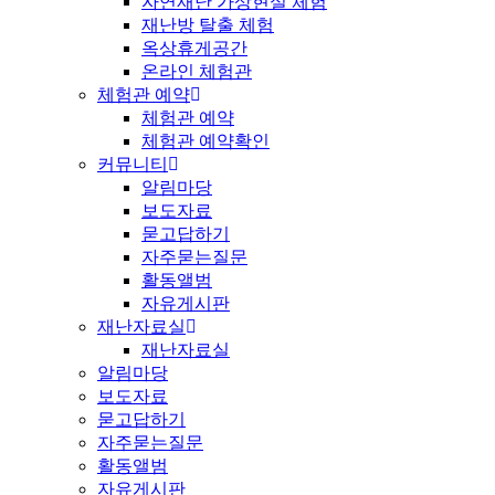
자연재난 가상현실 체험
재난방 탈출 체험
옥상휴게공간
온라인 체험관
체험관 예약
체험관 예약
체험관 예약확인
커뮤니티
알림마당
보도자료
묻고답하기
자주묻는질문
활동앨범
자유게시판
재난자료실
재난자료실
알림마당
보도자료
묻고답하기
자주묻는질문
활동앨범
자유게시판