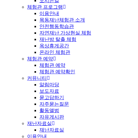
오시는길
체험관 프로그램
이용안내
목동재난체험관 소개
안전행동학습관
자연재난 가상현실 체험
재난방 탈출 체험
옥상휴게공간
온라인 체험관
체험관 예약
체험관 예약
체험관 예약확인
커뮤니티
알림마당
보도자료
묻고답하기
자주묻는질문
활동앨범
자유게시판
재난자료실
재난자료실
이용안내