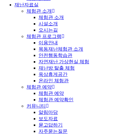
재난자료실
체험관 소개
체험관 소개
시설소개
오시는길
체험관 프로그램
이용안내
목동재난체험관 소개
안전행동학습관
자연재난 가상현실 체험
재난방 탈출 체험
옥상휴게공간
온라인 체험관
체험관 예약
체험관 예약
체험관 예약확인
커뮤니티
알림마당
보도자료
묻고답하기
자주묻는질문