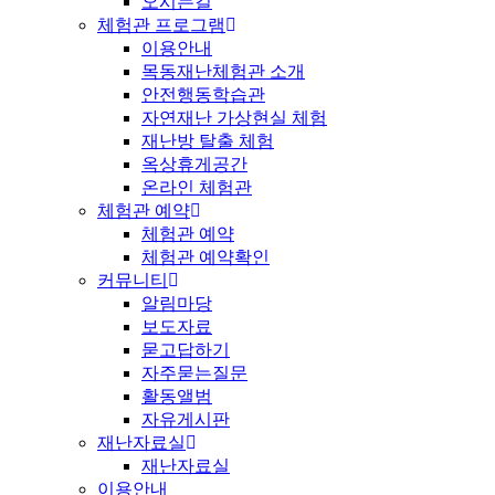
오시는길
체험관 프로그램
이용안내
목동재난체험관 소개
안전행동학습관
자연재난 가상현실 체험
재난방 탈출 체험
옥상휴게공간
온라인 체험관
체험관 예약
체험관 예약
체험관 예약확인
커뮤니티
알림마당
보도자료
묻고답하기
자주묻는질문
활동앨범
자유게시판
재난자료실
재난자료실
이용안내