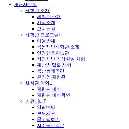
재난자료실
체험관 소개
체험관 소개
시설소개
오시는길
체험관 프로그램
이용안내
목동재난체험관 소개
안전행동학습관
자연재난 가상현실 체험
재난방 탈출 체험
옥상휴게공간
온라인 체험관
체험관 예약
체험관 예약
체험관 예약확인
커뮤니티
알림마당
보도자료
묻고답하기
자주묻는질문