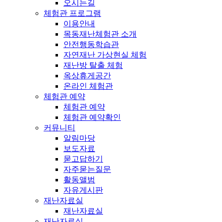
오시는길
체험관 프로그램
이용안내
목동재난체험관 소개
안전행동학습관
자연재난 가상현실 체험
재난방 탈출 체험
옥상휴게공간
온라인 체험관
체험관 예약
체험관 예약
체험관 예약확인
커뮤니티
알림마당
보도자료
묻고답하기
자주묻는질문
활동앨범
자유게시판
재난자료실
재난자료실
재난자료실