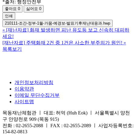
*출처: 행정안전부
좋아요
0
싫어요
0
인쇄
210111-조간-정부-1월-가뭄-예경보-발표기후재난대응과.hwp
«
[재난자료] 화재 발생하면 피난 유도등 보고 신속히 대피하
세요!
[재난자료] 주택화재 2건 중 1건은 사소한 부주의가 원인!
»
목록보기
개인정보처리방침
이용약관
이메일 무단수집거부
사이트맵
목동재난체험관 ㅣ 대표: 허억 (Huh Eok) ㅣ 서울특별시 양천
구 안양천로 909 (목동 915)
전화 : 02-2655-2088 ㅣ FAX : 02-2655-2089 ㅣ 사업자등록번호:
154-82-0813