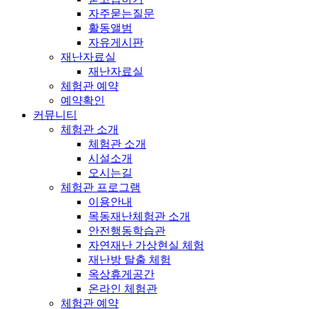
자주묻는질문
활동앨범
자유게시판
재난자료실
재난자료실
체험관 예약
예약확인
커뮤니티
체험관 소개
체험관 소개
시설소개
오시는길
체험관 프로그램
이용안내
목동재난체험관 소개
안전행동학습관
자연재난 가상현실 체험
재난방 탈출 체험
옥상휴게공간
온라인 체험관
체험관 예약