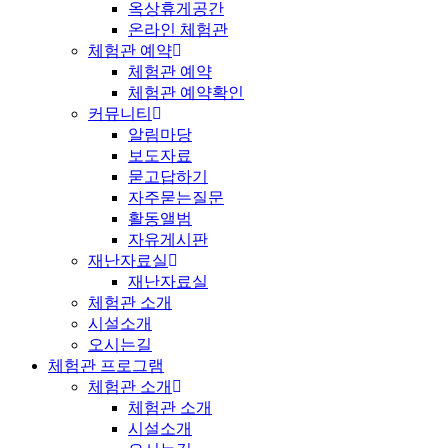
옥상휴게공간
온라인 체험관
체험관 예약
체험관 예약
체험관 예약확인
커뮤니티
알림마당
보도자료
묻고답하기
자주묻는질문
활동앨범
자유게시판
재난자료실
재난자료실
체험관 소개
시설소개
오시는길
체험관 프로그램
체험관 소개
체험관 소개
시설소개