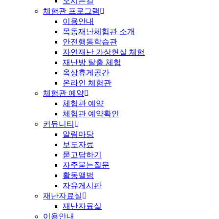
오시는길
체험관 프로그램
이용안내
목동재난체험관 소개
안전행동학습관
자연재난 가상현실 체험
재난방 탈출 체험
옥상휴게공간
온라인 체험관
체험관 예약
체험관 예약
체험관 예약확인
커뮤니티
알림마당
보도자료
묻고답하기
자주묻는질문
활동앨범
자유게시판
재난자료실
재난자료실
이용안내