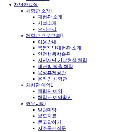
재난자료실
체험관 소개
체험관 소개
시설소개
오시는길
체험관 프로그램
이용안내
목동재난체험관 소개
안전행동학습관
자연재난 가상현실 체험
재난방 탈출 체험
옥상휴게공간
온라인 체험관
체험관 예약
체험관 예약
체험관 예약확인
커뮤니티
알림마당
보도자료
묻고답하기
자주묻는질문