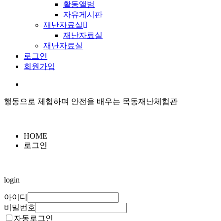
활동앨범
자유게시판
재난자료실
재난자료실
재난자료실
로그인
회원가입
행동으로 체험하며 안전을 배우는 목동재난체험관
HOME
로그인
login
아이디
비밀번호
자동로그인