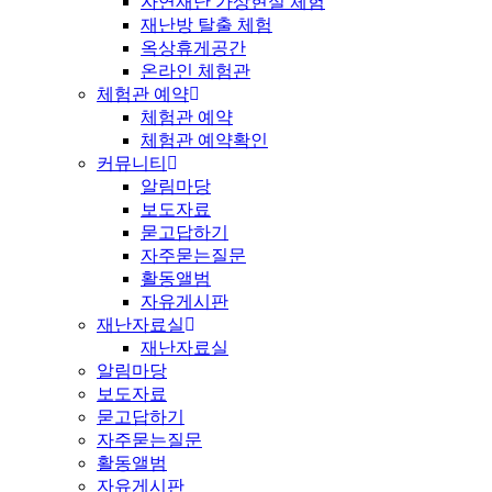
자연재난 가상현실 체험
재난방 탈출 체험
옥상휴게공간
온라인 체험관
체험관 예약
체험관 예약
체험관 예약확인
커뮤니티
알림마당
보도자료
묻고답하기
자주묻는질문
활동앨범
자유게시판
재난자료실
재난자료실
알림마당
보도자료
묻고답하기
자주묻는질문
활동앨범
자유게시판