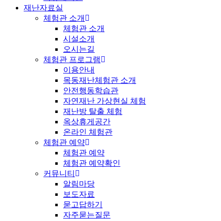
재난자료실
체험관 소개
체험관 소개
시설소개
오시는길
체험관 프로그램
이용안내
목동재난체험관 소개
안전행동학습관
자연재난 가상현실 체험
재난방 탈출 체험
옥상휴게공간
온라인 체험관
체험관 예약
체험관 예약
체험관 예약확인
커뮤니티
알림마당
보도자료
묻고답하기
자주묻는질문