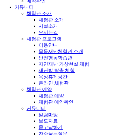
예약확인
커뮤니티
체험관 소개
체험관 소개
시설소개
오시는길
체험관 프로그램
이용안내
목동재난체험관 소개
안전행동학습관
자연재난 가상현실 체험
재난방 탈출 체험
옥상휴게공간
온라인 체험관
체험관 예약
체험관 예약
체험관 예약확인
커뮤니티
알림마당
보도자료
묻고답하기
자주묻는질문