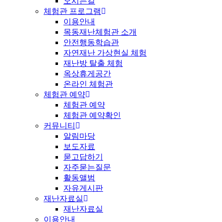
오시는길
체험관 프로그램
이용안내
목동재난체험관 소개
안전행동학습관
자연재난 가상현실 체험
재난방 탈출 체험
옥상휴게공간
온라인 체험관
체험관 예약
체험관 예약
체험관 예약확인
커뮤니티
알림마당
보도자료
묻고답하기
자주묻는질문
활동앨범
자유게시판
재난자료실
재난자료실
이용안내