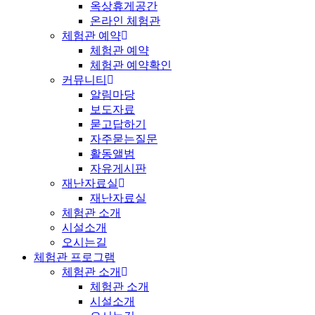
옥상휴게공간
온라인 체험관
체험관 예약
체험관 예약
체험관 예약확인
커뮤니티
알림마당
보도자료
묻고답하기
자주묻는질문
활동앨범
자유게시판
재난자료실
재난자료실
체험관 소개
시설소개
오시는길
체험관 프로그램
체험관 소개
체험관 소개
시설소개