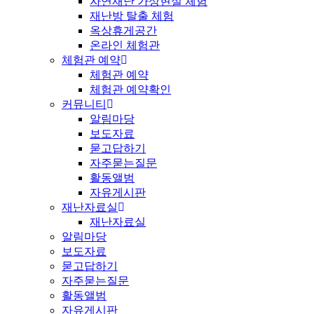
자연재난 가상현실 체험
재난방 탈출 체험
옥상휴게공간
온라인 체험관
체험관 예약
체험관 예약
체험관 예약확인
커뮤니티
알림마당
보도자료
묻고답하기
자주묻는질문
활동앨범
자유게시판
재난자료실
재난자료실
알림마당
보도자료
묻고답하기
자주묻는질문
활동앨범
자유게시판