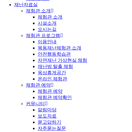
재난자료실
체험관 소개
체험관 소개
시설소개
오시는길
체험관 프로그램
이용안내
목동재난체험관 소개
안전행동학습관
자연재난 가상현실 체험
재난방 탈출 체험
옥상휴게공간
온라인 체험관
체험관 예약
체험관 예약
체험관 예약확인
커뮤니티
알림마당
보도자료
묻고답하기
자주묻는질문