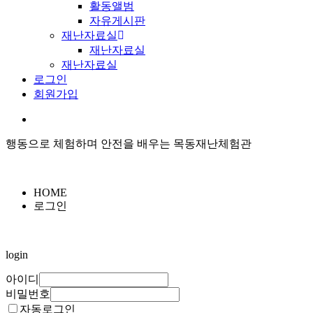
활동앨범
자유게시판
재난자료실
재난자료실
재난자료실
로그인
회원가입
행동으로 체험하며 안전을 배우는 목동재난체험관
HOME
로그인
login
아이디
비밀번호
자동로그인