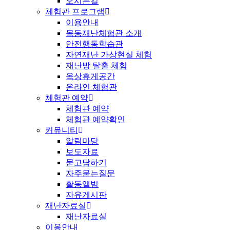
오시는길
체험관 프로그램
이용안내
목동재난체험관 소개
안전행동학습관
자연재난 가상현실 체험
재난방 탈출 체험
옥상휴게공간
온라인 체험관
체험관 예약
체험관 예약
체험관 예약확인
커뮤니티
알림마당
보도자료
묻고답하기
자주묻는질문
활동앨범
자유게시판
재난자료실
재난자료실
이용안내