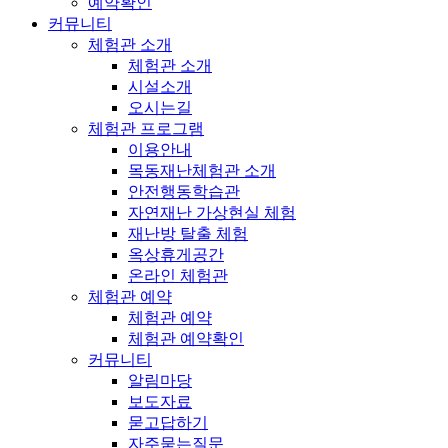
예약확인
커뮤니티
체험관 소개
체험관 소개
시설소개
오시는길
체험관 프로그램
이용안내
목동재난체험관 소개
안전행동학습관
자연재난 가상현실 체험
재난방 탈출 체험
옥상휴게공간
온라인 체험관
체험관 예약
체험관 예약
체험관 예약확인
커뮤니티
알림마당
보도자료
묻고답하기
자주묻는질문