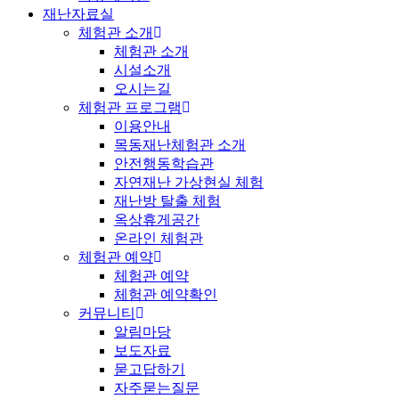
재난자료실
체험관 소개
체험관 소개
시설소개
오시는길
체험관 프로그램
이용안내
목동재난체험관 소개
안전행동학습관
자연재난 가상현실 체험
재난방 탈출 체험
옥상휴게공간
온라인 체험관
체험관 예약
체험관 예약
체험관 예약확인
커뮤니티
알림마당
보도자료
묻고답하기
자주묻는질문