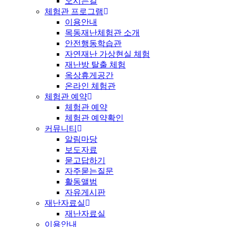
오시는길
체험관 프로그램
이용안내
목동재난체험관 소개
안전행동학습관
자연재난 가상현실 체험
재난방 탈출 체험
옥상휴게공간
온라인 체험관
체험관 예약
체험관 예약
체험관 예약확인
커뮤니티
알림마당
보도자료
묻고답하기
자주묻는질문
활동앨범
자유게시판
재난자료실
재난자료실
이용안내