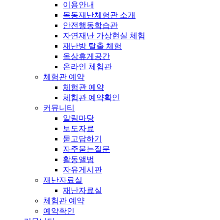
이용안내
목동재난체험관 소개
안전행동학습관
자연재난 가상현실 체험
재난방 탈출 체험
옥상휴게공간
온라인 체험관
체험관 예약
체험관 예약
체험관 예약확인
커뮤니티
알림마당
보도자료
묻고답하기
자주묻는질문
활동앨범
자유게시판
재난자료실
재난자료실
체험관 예약
예약확인