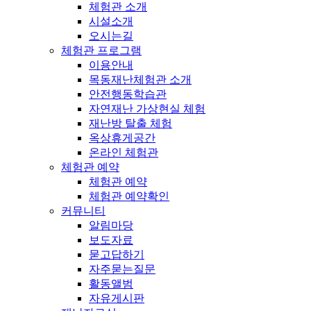
체험관 소개
시설소개
오시는길
체험관 프로그램
이용안내
목동재난체험관 소개
안전행동학습관
자연재난 가상현실 체험
재난방 탈출 체험
옥상휴게공간
온라인 체험관
체험관 예약
체험관 예약
체험관 예약확인
커뮤니티
알림마당
보도자료
묻고답하기
자주묻는질문
활동앨범
자유게시판