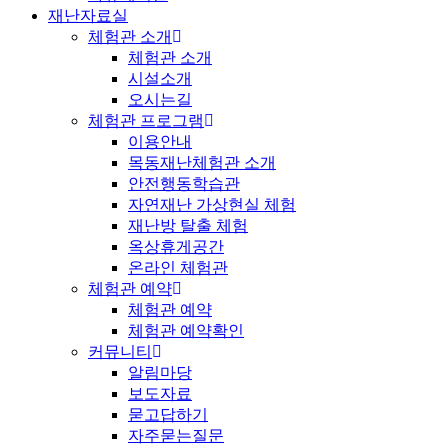
재난자료실
체험관 소개
체험관 소개
시설소개
오시는길
체험관 프로그램
이용안내
목동재난체험관 소개
안전행동학습관
자연재난 가상현실 체험
재난방 탈출 체험
옥상휴게공간
온라인 체험관
체험관 예약
체험관 예약
체험관 예약확인
커뮤니티
알림마당
보도자료
묻고답하기
자주묻는질문