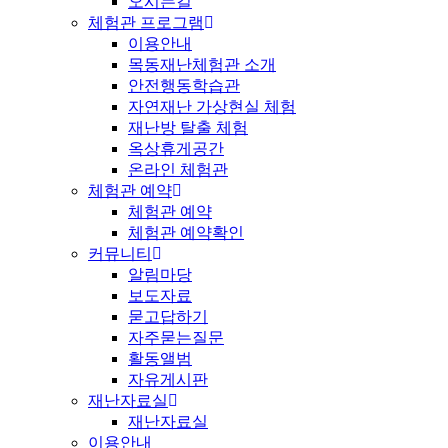
오시는길
체험관 프로그램
이용안내
목동재난체험관 소개
안전행동학습관
자연재난 가상현실 체험
재난방 탈출 체험
옥상휴게공간
온라인 체험관
체험관 예약
체험관 예약
체험관 예약확인
커뮤니티
알림마당
보도자료
묻고답하기
자주묻는질문
활동앨범
자유게시판
재난자료실
재난자료실
이용안내