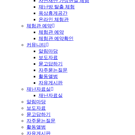
자연재난 가상현실 체험
재난방 탈출 체험
옥상휴게공간
온라인 체험관
체험관 예약
체험관 예약
체험관 예약확인
커뮤니티
알림마당
보도자료
묻고답하기
자주묻는질문
활동앨범
자유게시판
재난자료실
재난자료실
알림마당
보도자료
묻고답하기
자주묻는질문
활동앨범
자유게시판