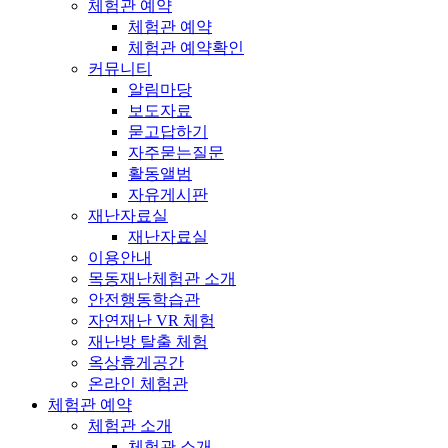
체험관 예약
체험관 예약
체험관 예약확인
커뮤니티
알림마당
보도자료
묻고답하기
자주묻는질문
활동앨범
자유게시판
재난자료실
재난자료실
이용안내
목동재난체험관 소개
안전행동학습관
자연재난 VR 체험
재난방 탈출 체험
옥상휴게공간
온라인 체험관
체험관 예약
체험관 소개
체험관 소개