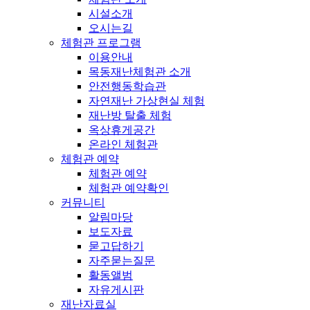
시설소개
오시는길
체험관 프로그램
이용안내
목동재난체험관 소개
안전행동학습관
자연재난 가상현실 체험
재난방 탈출 체험
옥상휴게공간
온라인 체험관
체험관 예약
체험관 예약
체험관 예약확인
커뮤니티
알림마당
보도자료
묻고답하기
자주묻는질문
활동앨범
자유게시판
재난자료실