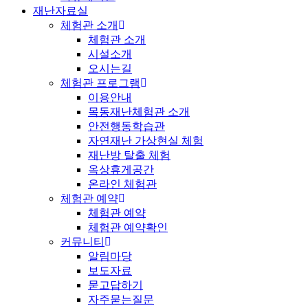
재난자료실
체험관 소개
체험관 소개
시설소개
오시는길
체험관 프로그램
이용안내
목동재난체험관 소개
안전행동학습관
자연재난 가상현실 체험
재난방 탈출 체험
옥상휴게공간
온라인 체험관
체험관 예약
체험관 예약
체험관 예약확인
커뮤니티
알림마당
보도자료
묻고답하기
자주묻는질문