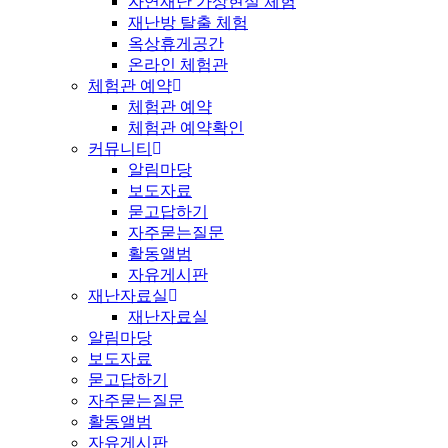
자연재난 가상현실 체험
재난방 탈출 체험
옥상휴게공간
온라인 체험관
체험관 예약
체험관 예약
체험관 예약확인
커뮤니티
알림마당
보도자료
묻고답하기
자주묻는질문
활동앨범
자유게시판
재난자료실
재난자료실
알림마당
보도자료
묻고답하기
자주묻는질문
활동앨범
자유게시판