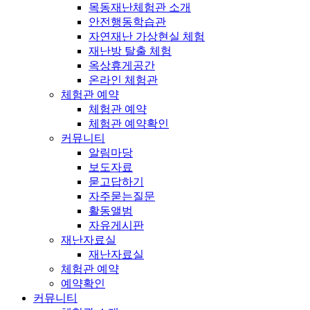
목동재난체험관 소개
안전행동학습관
자연재난 가상현실 체험
재난방 탈출 체험
옥상휴게공간
온라인 체험관
체험관 예약
체험관 예약
체험관 예약확인
커뮤니티
알림마당
보도자료
묻고답하기
자주묻는질문
활동앨범
자유게시판
재난자료실
재난자료실
체험관 예약
예약확인
커뮤니티