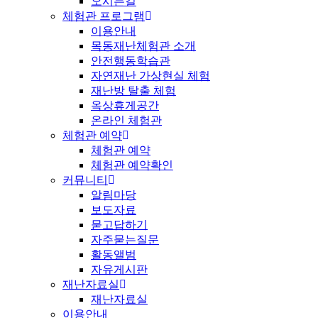
오시는길
체험관 프로그램
이용안내
목동재난체험관 소개
안전행동학습관
자연재난 가상현실 체험
재난방 탈출 체험
옥상휴게공간
온라인 체험관
체험관 예약
체험관 예약
체험관 예약확인
커뮤니티
알림마당
보도자료
묻고답하기
자주묻는질문
활동앨범
자유게시판
재난자료실
재난자료실
이용안내