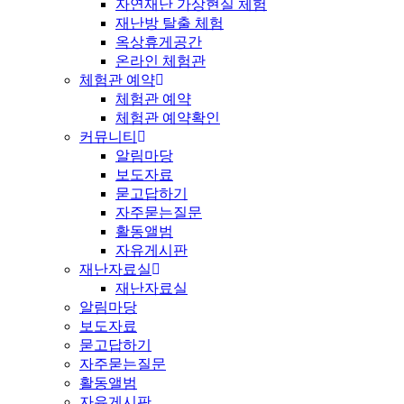
자연재난 가상현실 체험
재난방 탈출 체험
옥상휴게공간
온라인 체험관
체험관 예약
체험관 예약
체험관 예약확인
커뮤니티
알림마당
보도자료
묻고답하기
자주묻는질문
활동앨범
자유게시판
재난자료실
재난자료실
알림마당
보도자료
묻고답하기
자주묻는질문
활동앨범
자유게시판