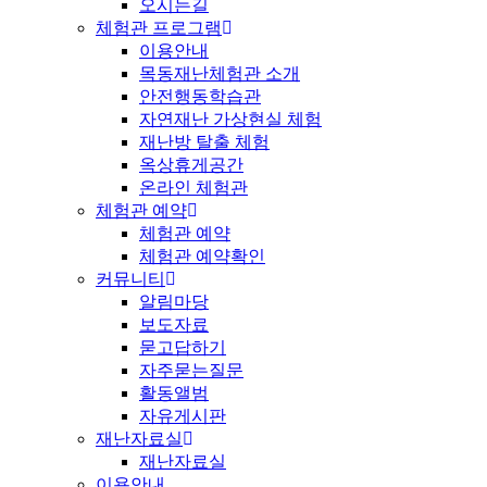
오시는길
체험관 프로그램
이용안내
목동재난체험관 소개
Hit enter to search or ESC to close
안전행동학습관
자연재난 가상현실 체험
재난방 탈출 체험
옥상휴게공간
온라인 체험관
체험관 예약
체험관 예약
체험관 예약확인
커뮤니티
알림마당
보도자료
묻고답하기
자주묻는질문
활동앨범
자유게시판
재난자료실
재난자료실
이용안내