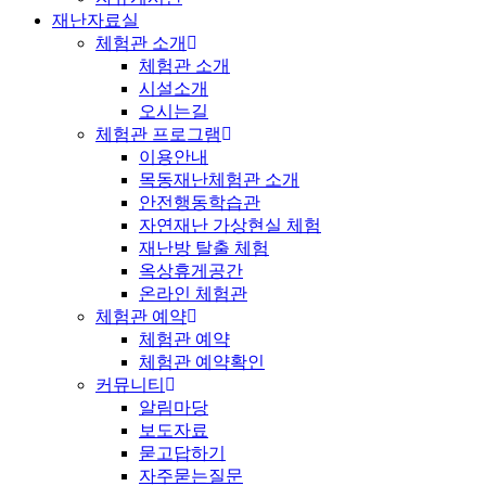
재난자료실
체험관 소개
체험관 소개
시설소개
오시는길
체험관 프로그램
이용안내
목동재난체험관 소개
안전행동학습관
자연재난 가상현실 체험
재난방 탈출 체험
옥상휴게공간
온라인 체험관
체험관 예약
체험관 예약
체험관 예약확인
커뮤니티
알림마당
보도자료
묻고답하기
자주묻는질문