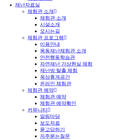
재난자료실
체험관 소개
체험관 소개
시설소개
오시는길
체험관 프로그램
이용안내
목동재난체험관 소개
안전행동학습관
자연재난 가상현실 체험
재난방 탈출 체험
옥상휴게공간
온라인 체험관
체험관 예약
체험관 예약
체험관 예약확인
커뮤니티
알림마당
보도자료
묻고답하기
자주묻는질문