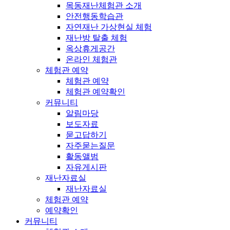
목동재난체험관 소개
안전행동학습관
자연재난 가상현실 체험
재난방 탈출 체험
옥상휴게공간
온라인 체험관
체험관 예약
체험관 예약
체험관 예약확인
커뮤니티
알림마당
보도자료
묻고답하기
자주묻는질문
활동앨범
자유게시판
재난자료실
재난자료실
체험관 예약
예약확인
커뮤니티