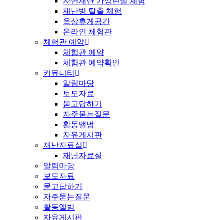
자연재난 가상현실 체험
재난방 탈출 체험
옥상휴게공간
온라인 체험관
체험관 예약
체험관 예약
체험관 예약확인
커뮤니티
알림마당
보도자료
묻고답하기
자주묻는질문
활동앨범
자유게시판
재난자료실
재난자료실
알림마당
보도자료
묻고답하기
자주묻는질문
활동앨범
자유게시판