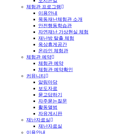
오시는길
체험관 프로그램
이용안내
목동재난체험관 소개
안전행동학습관
자연재난 가상현실 체험
재난방 탈출 체험
옥상휴게공간
온라인 체험관
체험관 예약
체험관 예약
체험관 예약확인
커뮤니티
알림마당
보도자료
묻고답하기
자주묻는질문
활동앨범
자유게시판
재난자료실
재난자료실
이용안내