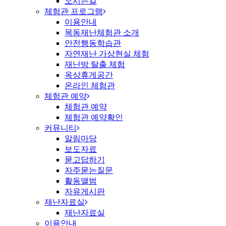
오시는길
체험관 프로그램
이용안내
목동재난체험관 소개
안전행동학습관
자연재난 가상현실 체험
재난방 탈출 체험
옥상휴게공간
온라인 체험관
체험관 예약
체험관 예약
체험관 예약확인
커뮤니티
알림마당
보도자료
묻고답하기
자주묻는질문
활동앨범
자유게시판
재난자료실
재난자료실
이용안내