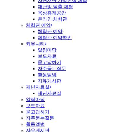
자연재난 가상현실 체험
재난방 탈출 체험
옥상휴게공간
온라인 체험관
체험관 예약
체험관 예약
체험관 예약확인
커뮤니티
알림마당
보도자료
묻고답하기
자주묻는질문
활동앨범
자유게시판
재난자료실
재난자료실
알림마당
보도자료
묻고답하기
자주묻는질문
활동앨범
자유게시판