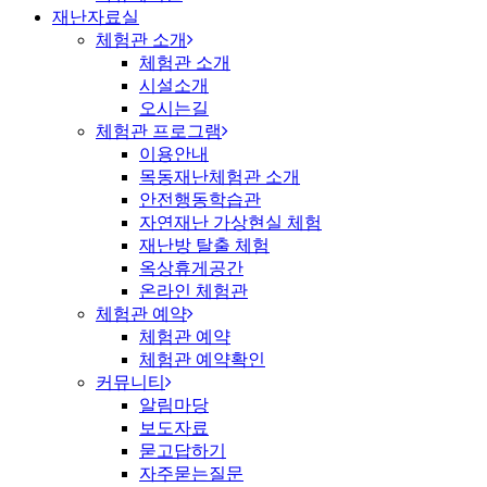
재난자료실
체험관 소개
체험관 소개
시설소개
오시는길
체험관 프로그램
이용안내
목동재난체험관 소개
안전행동학습관
자연재난 가상현실 체험
재난방 탈출 체험
옥상휴게공간
온라인 체험관
체험관 예약
체험관 예약
체험관 예약확인
커뮤니티
알림마당
보도자료
묻고답하기
자주묻는질문