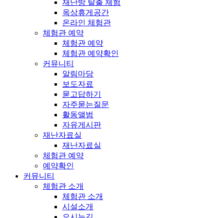
재난방 탈출 체험
옥상휴게공간
온라인 체험관
체험관 예약
체험관 예약
체험관 예약확인
커뮤니티
알림마당
보도자료
묻고답하기
자주묻는질문
활동앨범
자유게시판
재난자료실
재난자료실
체험관 예약
예약확인
커뮤니티
체험관 소개
체험관 소개
시설소개
오시는길