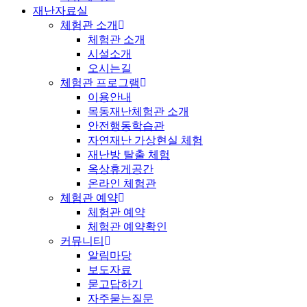
재난자료실
체험관 소개
체험관 소개
시설소개
오시는길
체험관 프로그램
이용안내
목동재난체험관 소개
안전행동학습관
자연재난 가상현실 체험
재난방 탈출 체험
옥상휴게공간
온라인 체험관
체험관 예약
체험관 예약
체험관 예약확인
커뮤니티
알림마당
보도자료
묻고답하기
자주묻는질문