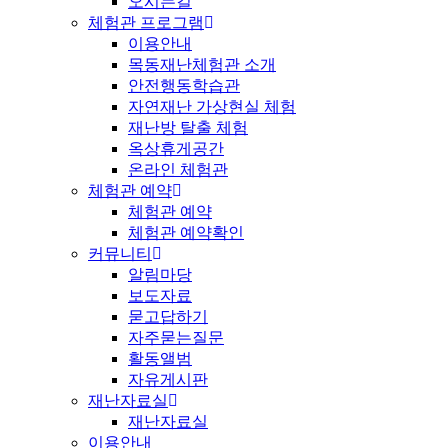
오시는길
체험관 프로그램
이용안내
목동재난체험관 소개
안전행동학습관
자연재난 가상현실 체험
재난방 탈출 체험
옥상휴게공간
온라인 체험관
체험관 예약
체험관 예약
체험관 예약확인
커뮤니티
알림마당
보도자료
묻고답하기
자주묻는질문
활동앨범
자유게시판
재난자료실
재난자료실
이용안내