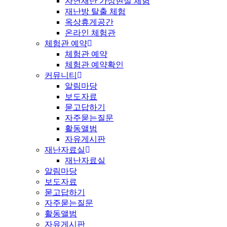
자연재난 가상현실 체험
재난방 탈출 체험
옥상휴게공간
온라인 체험관
체험관 예약
체험관 예약
체험관 예약확인
커뮤니티
알림마당
보도자료
묻고답하기
자주묻는질문
활동앨범
자유게시판
재난자료실
재난자료실
알림마당
보도자료
묻고답하기
자주묻는질문
활동앨범
자유게시판