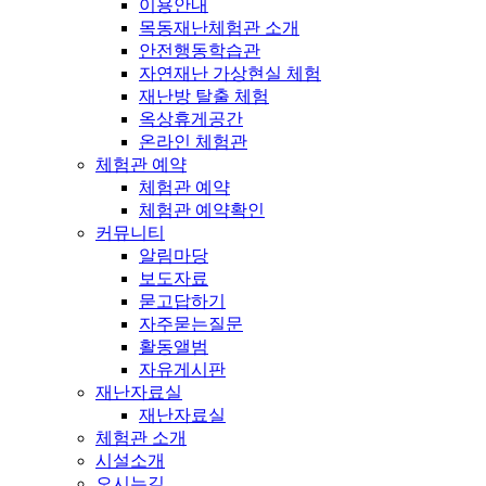
이용안내
목동재난체험관 소개
안전행동학습관
자연재난 가상현실 체험
재난방 탈출 체험
옥상휴게공간
온라인 체험관
체험관 예약
체험관 예약
체험관 예약확인
커뮤니티
알림마당
보도자료
묻고답하기
자주묻는질문
활동앨범
자유게시판
재난자료실
재난자료실
체험관 소개
시설소개
오시는길