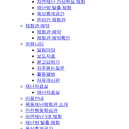
자연재난 가상현실 체험
재난방 탈출 체험
옥상휴게공간
온라인 체험관
체험관 예약
체험관 예약
체험관 예약확인
커뮤니티
알림마당
보도자료
묻고답하기
자주묻는질문
활동앨범
자유게시판
재난자료실
재난자료실
이용안내
목동재난체험관 소개
안전행동학습관
자연재난 VR 체험
재난방 탈출 체험
옥상휴게공간