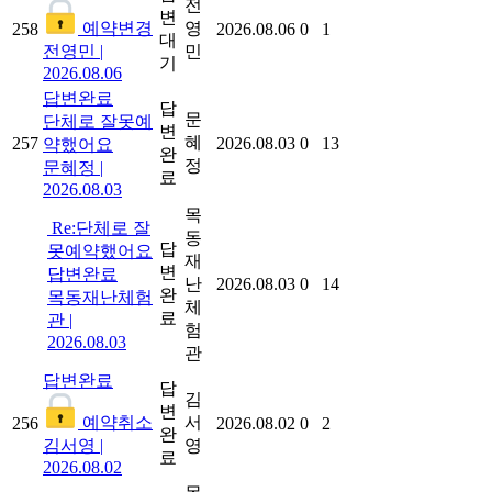
전
변
예약변경
영
258
2026.08.06
0
1
대
전영민
|
민
기
2026.08.06
답변완료
답
문
단체로 잘못예
변
혜
257
2026.08.03
0
13
약했어요
완
정
문혜정
|
료
2026.08.03
목
Re:단체로 잘
동
답
못예약했어요
재
변
답변완료
난
2026.08.03
0
14
완
목동재난체험
체
료
관
|
험
2026.08.03
관
답변완료
답
김
변
예약취소
서
256
2026.08.02
0
2
완
김서영
|
영
료
2026.08.02