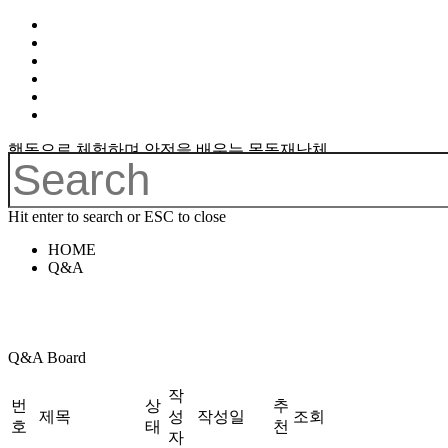
행동으로 체험하며 안전을 배우는 목동재난체
험관
Hit enter to search or ESC to close
HOME
Q&A
Q&A Board
작
번
상
추
제목
성
작성일
조회
호
태
천
자