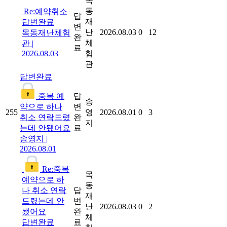
목
동
Re:예약취소
답
재
답변완료
변
난
2026.08.03
0
12
목동재난체험
완
체
관
|
료
2026.08.03
험
관
답변완료
중복 예
답
송
약으로 하나
변
255
영
2026.08.01
0
3
취소 연락드렸
완
지
는데 안됐어요
료
송영지
|
2026.08.01
Re:중복
목
예약으로 하
동
나 취소 연락
답
재
드렸는데 안
변
난
2026.08.03
0
2
됐어요
완
체
답변완료
료