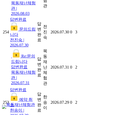
험
목동재난체험
관
관
|
2026.08.03
답변완료
답
전
문의드립
변
254
진
2026.07.30
0
3
니다
완
숙
전진숙
|
료
2026.07.30
목
Re:문의
동
답
드립니다
재
변
답변완료
난
2026.07.31
0
2
완
목동재난체험
체
료
관
|
험
2026.07.31
관
답변완료
답
한
예약 취
변
253
송
2026.07.29
0
2
소
완
이
한송이
|
료