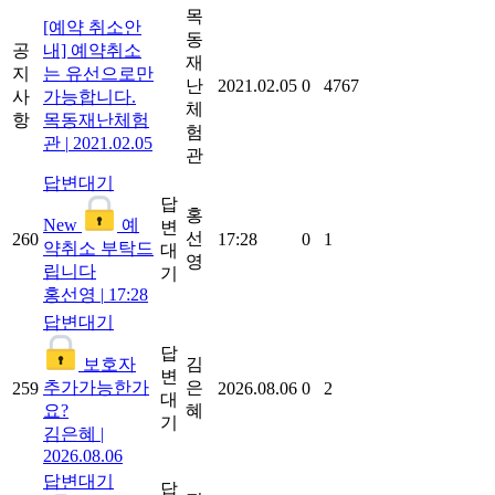
목
[예약 취소안
동
공
내] 예약취소
재
지
는 유선으로만
난
2021.02.05
0
4767
사
가능합니다.
체
항
목동재난체험
험
관
|
2021.02.05
관
답변대기
답
홍
New
예
변
선
260
17:28
0
1
약취소 부탁드
대
영
립니다
기
홍선영
|
17:28
답변대기
답
보호자
김
변
추가가능한가
은
259
2026.08.06
0
2
대
요?
혜
기
김은혜
|
2026.08.06
답변대기
답