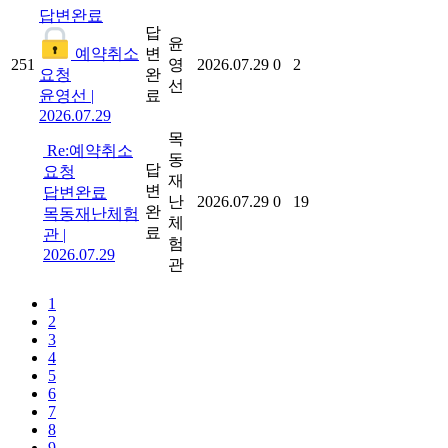
답변완료
답
윤
예약취소
변
251
영
2026.07.29
0
2
요청
완
선
윤영선
|
료
2026.07.29
목
Re:예약취소
동
답
요청
재
변
답변완료
난
2026.07.29
0
19
완
목동재난체험
체
료
관
|
험
2026.07.29
관
1
2
3
4
5
6
7
8
9