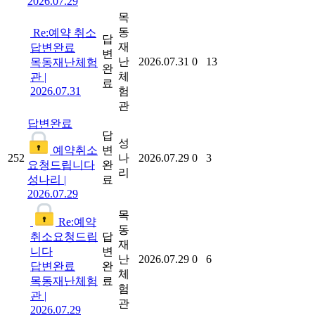
2026.07.29
목
동
Re:예약 취소
답
재
답변완료
변
난
2026.07.31
0
13
목동재난체험
완
체
관
|
료
2026.07.31
험
관
답변완료
답
성
예약취소
변
252
나
2026.07.29
0
3
요청드립니다
완
리
성나리
|
료
2026.07.29
목
Re:예약
동
취소요청드립
답
재
니다
변
난
2026.07.29
0
6
답변완료
완
체
목동재난체험
료
험
관
|
관
2026.07.29