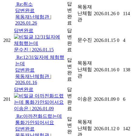
답
Re:취소
목동재
변
답변완료
난체험
2026.01.26
0
114
완
목동재난체험관
|
관
2026.01.26
료
답변완료
답
12/31일자에
변
문수진
202
2026.01.15
0
4
체험했는데
완
문수진
|
2026.01.15
료
Re:12/31일자에 체험했
답
목동재
는데
변
난체험
2026.01.16
0
138
답변완료
완
관
목동재난체험관
|
료
2026.01.16
답변완료
답
아까전화드렸
변
이송은
201
2026.01.09
0
6
는데 통화가안되어서요
완
이송은
|
2026.01.09
료
Re:아까전화드렸는데
답
목동재
통화가안되어서요
변
난체험
2026.01.12
0
142
답변완료
완
관
목동재난체험관
|