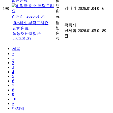
답변완료
답
취소 부탁드려
변
김애리
198
2026.01.04
0
6
요
완
김애리
|
2026.01.04
료
답
Re:취소 부탁드려요
목동재
변
답변완료
난체험
2026.01.05
0
89
완
목동재난체험관
|
관
2026.01.05
료
처음
«
1
2
3
4
5
6
7
8
9
10
»
마지막