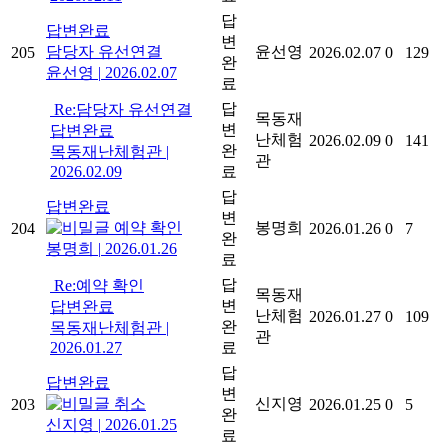
답
답변완료
변
담당자 유선연결
윤선영
205
2026.02.07
0
129
완
윤선영
|
2026.02.07
료
답
Re:담당자 유선연결
목동재
변
답변완료
난체험
2026.02.09
0
141
완
목동재난체험관
|
관
2026.02.09
료
답
답변완료
변
예약 확인
봉명희
204
2026.01.26
0
7
완
봉명희
|
2026.01.26
료
답
Re:예약 확인
목동재
변
답변완료
난체험
2026.01.27
0
109
완
목동재난체험관
|
관
2026.01.27
료
답
답변완료
변
취소
신지영
203
2026.01.25
0
5
완
신지영
|
2026.01.25
료