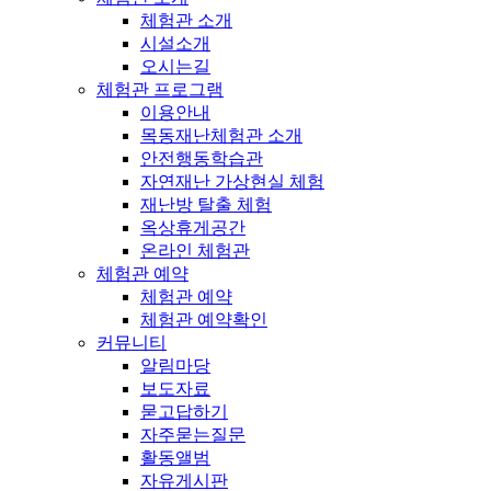
체험관 소개
시설소개
오시는길
체험관 프로그램
이용안내
목동재난체험관 소개
안전행동학습관
자연재난 가상현실 체험
재난방 탈출 체험
옥상휴게공간
온라인 체험관
체험관 예약
체험관 예약
체험관 예약확인
커뮤니티
알림마당
보도자료
묻고답하기
자주묻는질문
활동앨범
자유게시판