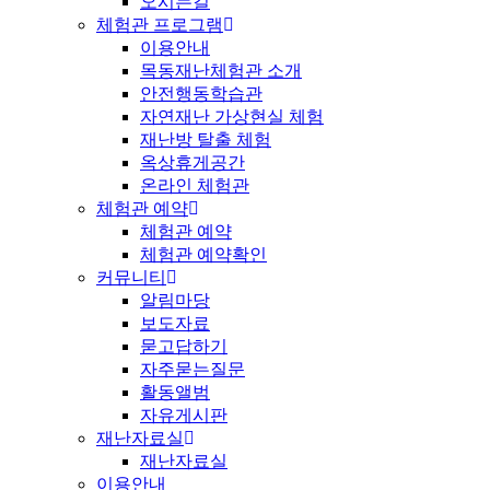
오시는길
체험관 프로그램
이용안내
목동재난체험관 소개
안전행동학습관
자연재난 가상현실 체험
재난방 탈출 체험
옥상휴게공간
온라인 체험관
체험관 예약
체험관 예약
체험관 예약확인
커뮤니티
알림마당
보도자료
묻고답하기
자주묻는질문
활동앨범
자유게시판
재난자료실
재난자료실
이용안내