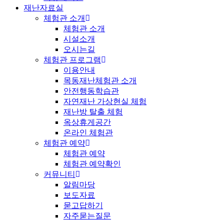
재난자료실
체험관 소개
체험관 소개
시설소개
오시는길
체험관 프로그램
이용안내
목동재난체험관 소개
안전행동학습관
자연재난 가상현실 체험
재난방 탈출 체험
옥상휴게공간
온라인 체험관
체험관 예약
체험관 예약
체험관 예약확인
커뮤니티
알림마당
보도자료
묻고답하기
자주묻는질문