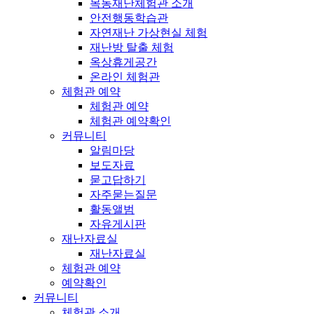
목동재난체험관 소개
안전행동학습관
자연재난 가상현실 체험
재난방 탈출 체험
옥상휴게공간
온라인 체험관
체험관 예약
체험관 예약
체험관 예약확인
커뮤니티
알림마당
보도자료
묻고답하기
자주묻는질문
활동앨범
자유게시판
재난자료실
재난자료실
체험관 예약
예약확인
커뮤니티
체험관 소개