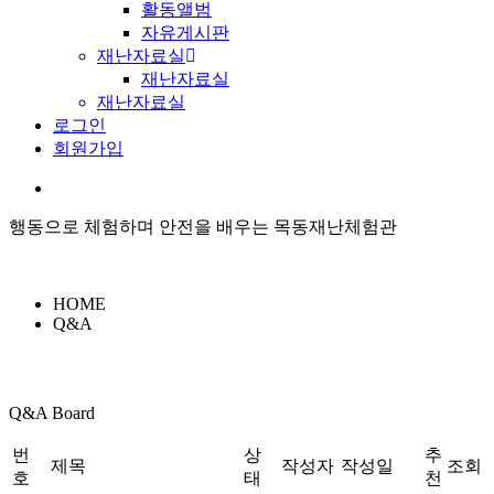
활동앨범
자유게시판
재난자료실
재난자료실
재난자료실
로그인
회원가입
행동으로 체험하며 안전을 배우는 목동재난체험관
HOME
Q&A
Q&A Board
번
상
추
제목
작성자
작성일
조회
호
태
천