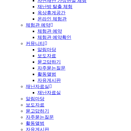
자연재난 가상현실 체험
재난방 탈출 체험
옥상휴게공간
온라인 체험관
체험관 예약
체험관 예약
체험관 예약확인
커뮤니티
알림마당
보도자료
묻고답하기
자주묻는질문
활동앨범
자유게시판
재난자료실
재난자료실
알림마당
보도자료
묻고답하기
자주묻는질문
활동앨범
자유게시판